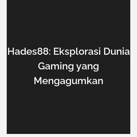
Hades88: Eksplorasi Dunia
Gaming yang
Mengagumkan