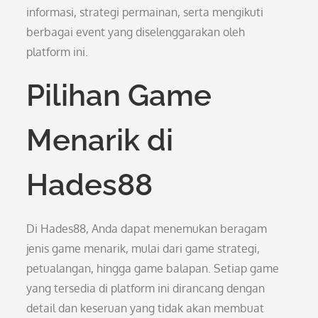
informasi, strategi permainan, serta mengikuti
berbagai event yang diselenggarakan oleh
platform ini.
Pilihan Game
Menarik di
Hades88
Di Hades88, Anda dapat menemukan beragam
jenis game menarik, mulai dari game strategi,
petualangan, hingga game balapan. Setiap game
yang tersedia di platform ini dirancang dengan
detail dan keseruan yang tidak akan membuat