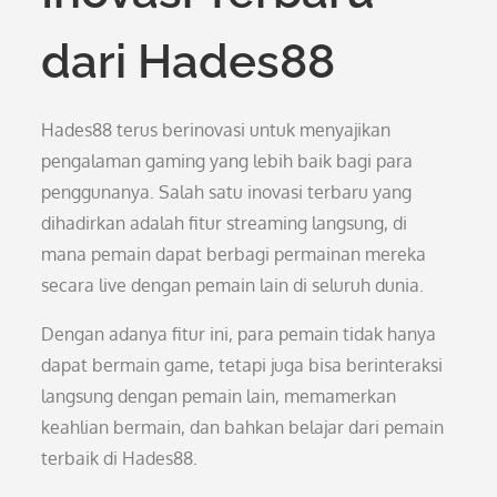
dari Hades88
Hades88 terus berinovasi untuk menyajikan
pengalaman gaming yang lebih baik bagi para
penggunanya. Salah satu inovasi terbaru yang
dihadirkan adalah fitur streaming langsung, di
mana pemain dapat berbagi permainan mereka
secara live dengan pemain lain di seluruh dunia.
Dengan adanya fitur ini, para pemain tidak hanya
dapat bermain game, tetapi juga bisa berinteraksi
langsung dengan pemain lain, memamerkan
keahlian bermain, dan bahkan belajar dari pemain
terbaik di Hades88.