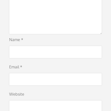
Name
*
Email
*
Website