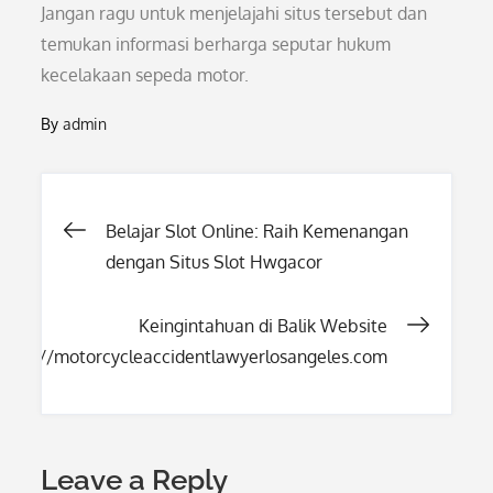
Jangan ragu untuk menjelajahi situs tersebut dan
temukan informasi berharga seputar hukum
kecelakaan sepeda motor.
By
admin
Post
Belajar Slot Online: Raih Kemenangan
dengan Situs Slot Hwgacor
navigation
Keingintahuan di Balik Website
https://motorcycleaccidentlawyerlosangeles.com
Leave a Reply