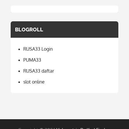
BLOGROLL
RUSA33 Login
PUMA33
RUSA33 daftar
slot online