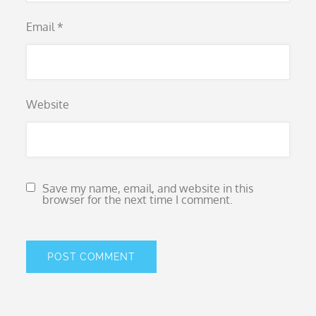
Email
*
Website
Save my name, email, and website in this
browser for the next time I comment.