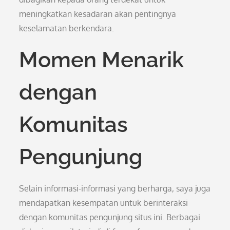
meningkatkan kesadaran akan pentingnya
keselamatan berkendara.
Momen Menarik
dengan
Komunitas
Pengunjung
Selain informasi-informasi yang berharga, saya juga
mendapatkan kesempatan untuk berinteraksi
dengan komunitas pengunjung situs ini. Berbagai