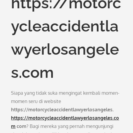
https://motorc
ycleaccidentla
wyerlosangele
s.com
Siapa yang tidak suka mengingat kembali momen-
momen seru di website
https://motorcycleaccidentlawyerlosangeles.
https://motorcycleaccidentlawyerlosangeles.co
m
com
? Bagi mereka yang pernah mengunjungi