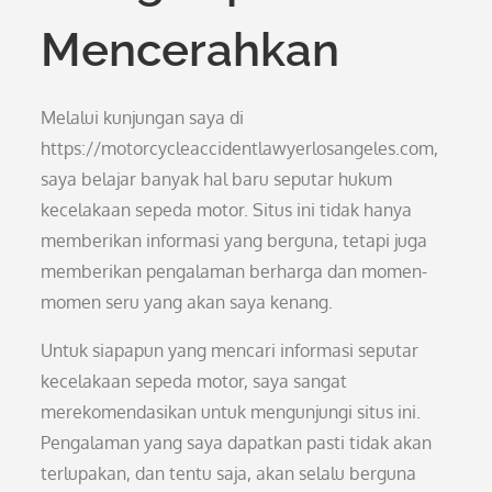
Mencerahkan
Melalui kunjungan saya di
https://motorcycleaccidentlawyerlosangeles.com,
saya belajar banyak hal baru seputar hukum
kecelakaan sepeda motor. Situs ini tidak hanya
memberikan informasi yang berguna, tetapi juga
memberikan pengalaman berharga dan momen-
momen seru yang akan saya kenang.
Untuk siapapun yang mencari informasi seputar
kecelakaan sepeda motor, saya sangat
merekomendasikan untuk mengunjungi situs ini.
Pengalaman yang saya dapatkan pasti tidak akan
terlupakan, dan tentu saja, akan selalu berguna