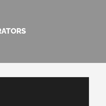
RATORS