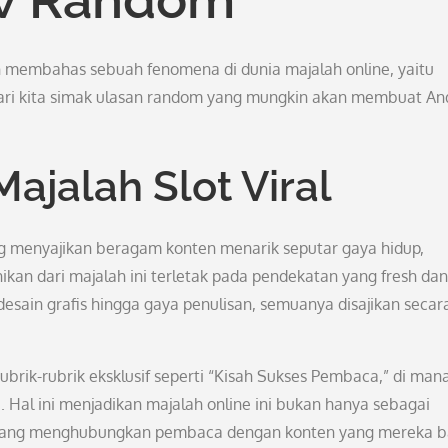
an membahas sebuah fenomena di dunia majalah online, yaitu
ri kita simak ulasan random yang mungkin akan membuat An
ajalah Slot Viral
ang menyajikan beragam konten menarik seputar gaya hidup,
ikan dari majalah ini terletak pada pendekatan yang fresh dan
esain grafis hingga gaya penulisan, semuanya disajikan secar
 rubrik-rubrik eksklusif seperti “Kisah Sukses Pembaca,” di man
al ini menjadikan majalah online ini bukan hanya sebagai
tif yang menghubungkan pembaca dengan konten yang mereka b