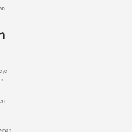
dan
n
gaya
kan
ten
 teman