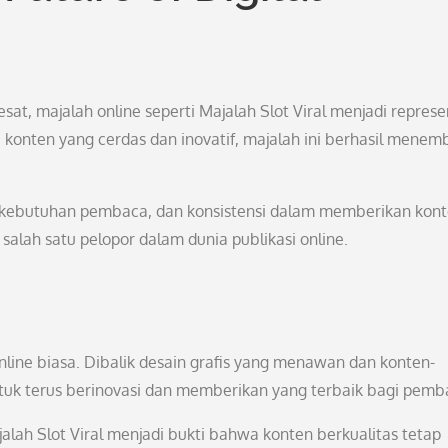
, majalah online seperti Majalah Slot Viral menjadi represe
i konten yang cerdas dan inovatif, majalah ini berhasil menem
p kebutuhan pembaca, dan konsistensi dalam memberikan kon
 salah satu pelopor dalam dunia publikasi online.
nline biasa. Dibalik desain grafis yang menawan dan konten-
tuk terus berinovasi dan memberikan yang terbaik bagi pemb
lah Slot Viral menjadi bukti bahwa konten berkualitas tetap