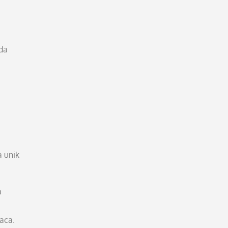
da
a unik
a
aca.