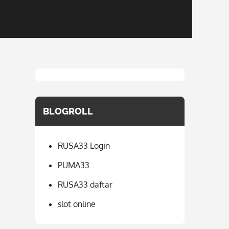
BLOGROLL
RUSA33 Login
PUMA33
RUSA33 daftar
slot online