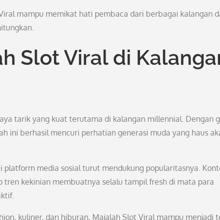
t Viral mampu memikat hati pembaca dari berbagai kalangan 
hitungkan.
h Slot Viral di Kalanga
 daya tarik yang kuat terutama di kalangan millennial. Dengan 
ah ini berhasil mencuri perhatian generasi muda yang haus a
gai platform media sosial turut mendukung popularitasnya. Kon
p tren kekinian membuatnya selalu tampil fresh di mata para
tif.
hion, kuliner, dan hiburan, Majalah Slot Viral mampu menjadi