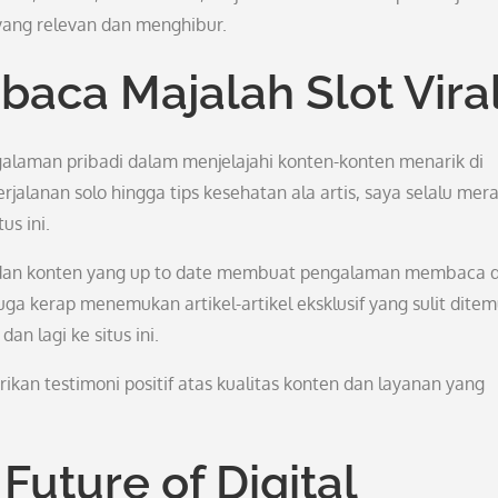
 yang relevan dan menghibur.
ca Majalah Slot Vira
engalaman pribadi dalam menjelajahi konten-konten menarik di
perjalanan solo hingga tips kesehatan ala artis, saya selalu mer
us ini.
, dan konten yang up to date membuat pengalaman membaca d
a kerap menemukan artikel-artikel eksklusif yang sulit ditemu
n lagi ke situs ini.
kan testimoni positif atas kualitas konten dan layanan yang
 Future of Digital