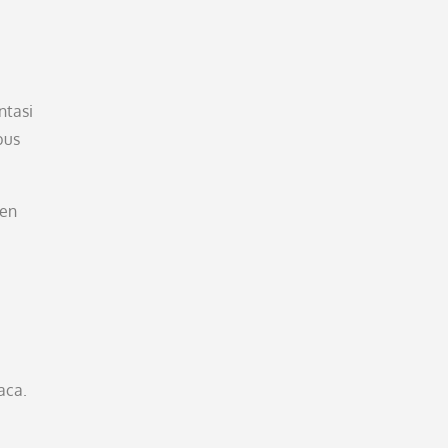
ntasi
bus
ten
aca.