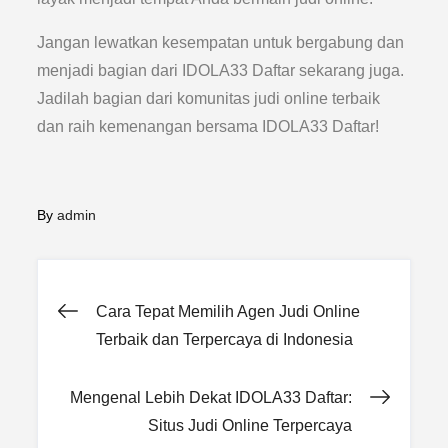
Jangan lewatkan kesempatan untuk bergabung dan
menjadi bagian dari IDOLA33 Daftar sekarang juga.
Jadilah bagian dari komunitas judi online terbaik
dan raih kemenangan bersama IDOLA33 Daftar!
By
admin
Post
Cara Tepat Memilih Agen Judi Online
Terbaik dan Terpercaya di Indonesia
navigation
Mengenal Lebih Dekat IDOLA33 Daftar:
Situs Judi Online Terpercaya