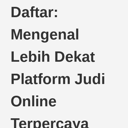
Daftar:
Mengenal
Lebih Dekat
Platform Judi
Online
Terpercaya