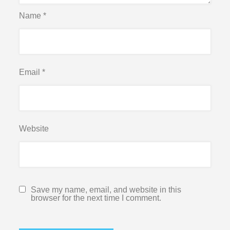
Name
*
Email
*
Website
Save my name, email, and website in this
browser for the next time I comment.