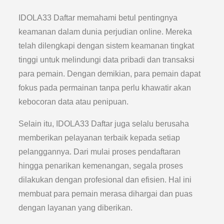
IDOLA33 Daftar memahami betul pentingnya
keamanan dalam dunia perjudian online. Mereka
telah dilengkapi dengan sistem keamanan tingkat
tinggi untuk melindungi data pribadi dan transaksi
para pemain. Dengan demikian, para pemain dapat
fokus pada permainan tanpa perlu khawatir akan
kebocoran data atau penipuan.
Selain itu, IDOLA33 Daftar juga selalu berusaha
memberikan pelayanan terbaik kepada setiap
pelanggannya. Dari mulai proses pendaftaran
hingga penarikan kemenangan, segala proses
dilakukan dengan profesional dan efisien. Hal ini
membuat para pemain merasa dihargai dan puas
dengan layanan yang diberikan.