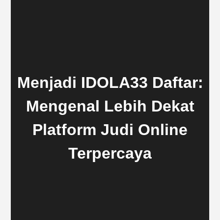
Menjadi IDOLA33 Daftar:
Mengenal Lebih Dekat
Platform Judi Online
Terpercaya