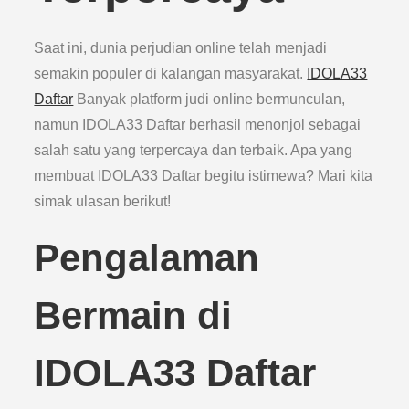
Saat ini, dunia perjudian online telah menjadi
semakin populer di kalangan masyarakat.
IDOLA33
Daftar
Banyak platform judi online bermunculan,
namun IDOLA33 Daftar berhasil menonjol sebagai
salah satu yang terpercaya dan terbaik. Apa yang
membuat IDOLA33 Daftar begitu istimewa? Mari kita
simak ulasan berikut!
Pengalaman
Bermain di
IDOLA33 Daftar