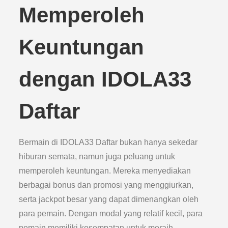
Memperoleh
Keuntungan
dengan IDOLA33
Daftar
Bermain di IDOLA33 Daftar bukan hanya sekedar
hiburan semata, namun juga peluang untuk
memperoleh keuntungan. Mereka menyediakan
berbagai bonus dan promosi yang menggiurkan,
serta jackpot besar yang dapat dimenangkan oleh
para pemain. Dengan modal yang relatif kecil, para
pemain memiliki kesempatan untuk meraih