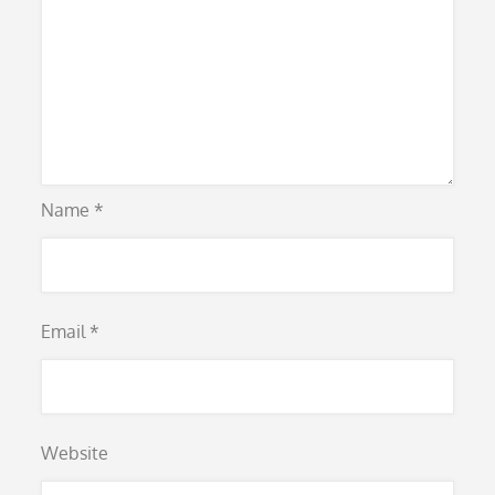
Name
*
Email
*
Website