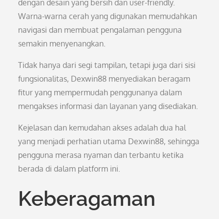
dengan desain yang bersih dan user-friendly.
Warna-warna cerah yang digunakan memudahkan
navigasi dan membuat pengalaman pengguna
semakin menyenangkan.
Tidak hanya dari segi tampilan, tetapi juga dari sisi
fungsionalitas, Dexwin88 menyediakan beragam
fitur yang mempermudah penggunanya dalam
mengakses informasi dan layanan yang disediakan.
Kejelasan dan kemudahan akses adalah dua hal
yang menjadi perhatian utama Dexwin88, sehingga
pengguna merasa nyaman dan terbantu ketika
berada di dalam platform ini.
Keberagaman