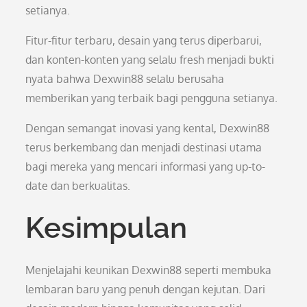
setianya.
Fitur-fitur terbaru, desain yang terus diperbarui,
dan konten-konten yang selalu fresh menjadi bukti
nyata bahwa Dexwin88 selalu berusaha
memberikan yang terbaik bagi pengguna setianya.
Dengan semangat inovasi yang kental, Dexwin88
terus berkembang dan menjadi destinasi utama
bagi mereka yang mencari informasi yang up-to-
date dan berkualitas.
Kesimpulan
Menjelajahi keunikan Dexwin88 seperti membuka
lembaran baru yang penuh dengan kejutan. Dari