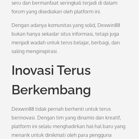
seru dan bermanfaat seringkali terjadi di dalam
forum yang disediakan oleh platform ini.
Dengan adanya komunitas yang solid, Dexwin88
bukan hanya sekadar situs informasi, tetapi juga
menjadi wadah untuk terus belajar, berbagi, dan
saling menginspirasi.
Inovasi Terus
Berkembang
Dexwin88 tidak pernah berhenti untuk terus
berinovasi. Dengan tim yang dinamis dan kreatif,
platform ini selalu menghadirkan hal-hal baru yang
menarik untuk dinikmati oleh para pengguna