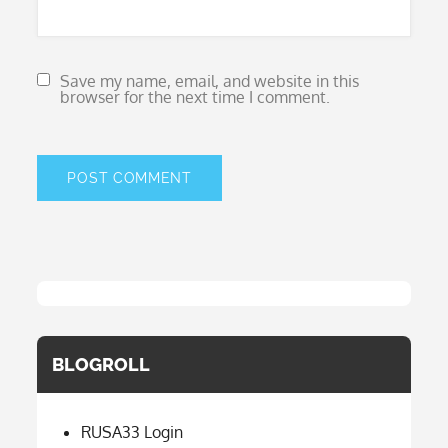
Save my name, email, and website in this
browser for the next time I comment.
BLOGROLL
RUSA33 Login