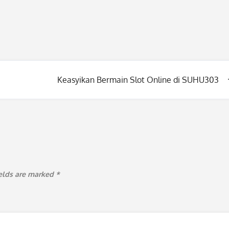
Keasyikan Bermain Slot Online di SUHU303
ields are marked
*