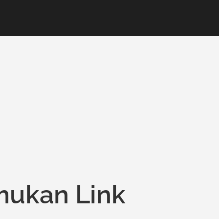
mukan Link