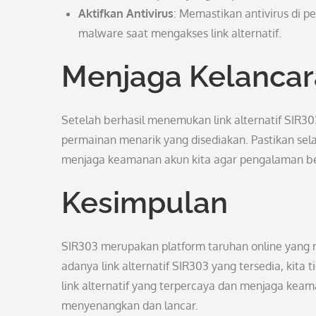
Aktifkan Antivirus
: Memastikan antivirus di 
malware saat mengakses link alternatif.
Menjaga Kelancar
Setelah berhasil menemukan link alternatif SIR30
permainan menarik yang disediakan. Pastikan sel
menjaga keamanan akun kita agar pengalaman b
Kesimpulan
SIR303 merupakan platform taruhan online yang
adanya link alternatif SIR303 yang tersedia, kita t
link alternatif yang terpercaya dan menjaga ke
menyenangkan dan lancar.