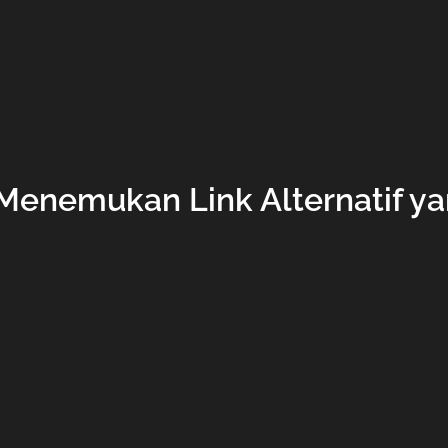
Menemukan Link Alternatif y