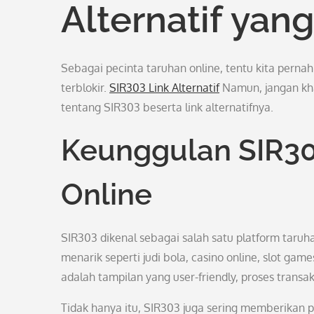
Alternatif yan
Sebagai pecinta taruhan online, tentu kita perna
terblokir.
SIR303 Link Alternatif
Namun, jangan kha
tentang SIR303 beserta link alternatifnya.
Keunggulan SIR30
Online
SIR303 dikenal sebagai salah satu platform tar
menarik seperti judi bola, casino online, slot ga
adalah tampilan yang user-friendly, proses transa
Tidak hanya itu, SIR303 juga sering memberikan 