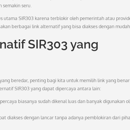
 semakin seru.
us utama SIR303 karena terblokir oleh pemerintah atau provid
iakan berbagai link alternatif yang bisa diakses dengan mudah
natif SIR303 yang
yang beredar, penting bagi kita untuk memilih link yang benar
ernatif SIR303 yang dapat dipercaya antara lain:
terpercaya biasanya sudah dikenal luas dan banyak digunakan o
dapat diakses dengan lancar tanpa adanya pemblokiran dari pih