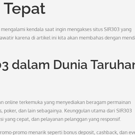
g Tepat
h mengalami kendala saat ingin mengakses situs SIR303 yang
watir karena di artikel ini kita akan membahas dengan men
3 dalam Dunia Taruha
uhan online terkemuka yang menyediakan beragam permainan
mes, poker, dan lain sebagainya. Keunggulan utama dari SIR303
ksi yang cepat, dan pelayanan pelanggan yang responsif.
promo-promo menarik seperti bonus deposit, cashback, dan ev