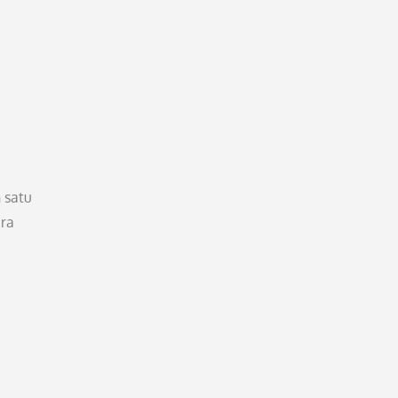
 satu
ara
i