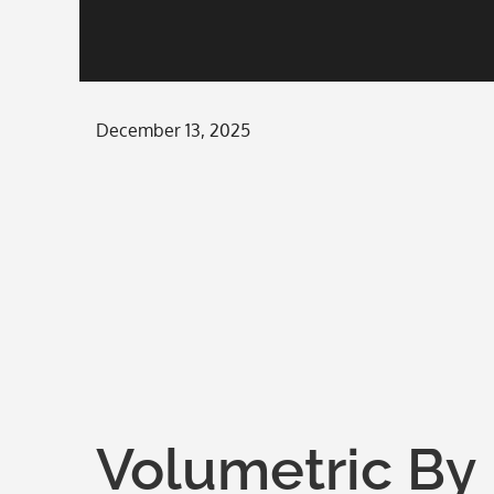
Posted
December 13, 2025
on
Volumetric By 